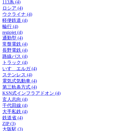
113系 (4)
ロシア (4)
ウクライナ (4)
軽便鉄道 (4)
輪行 (4)
regiojet (4)
通勤型 (4)
常盤電鉄 (4)
長野電鉄 (4)
路線バス (4)
トラック (4)
いすゞエルガ (4)
ステンレス (4)
電気式気動車 (4)
第三軌条方式 (4)
KSN式インフラアドオン (4)
玄人志向 (4)
千代田線 (4)
大手私鉄 (4)
鉄道省 (4)
ZIP (3)
大阪駅 (3)