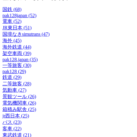
国鉄 (68)
pak128japan (52)
電車 (52)
JR東日本 (51)
国境なきsimutrans (47)
海外 (45)
海外鉄道 (44)
架空車両 (39)
pak128.japan (35)
一等旅客 (30)
pak128 (29)
鉄道 (29)
二等旅客 (28)
気動車 (27)
景観ツール (26)
電気機関車 (26)
箱積み駅舎 (25)
jr西日本 (25)
バス (23)
客車 (22)
東武鉄道 (21)