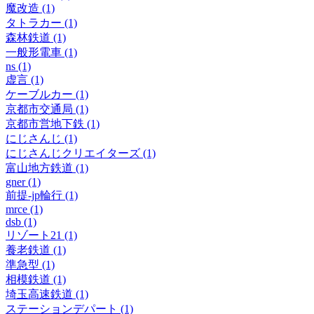
魔改造 (1)
タトラカー (1)
森林鉄道 (1)
一般形電車 (1)
ns (1)
虚言 (1)
ケーブルカー (1)
京都市交通局 (1)
京都市営地下鉄 (1)
にじさんじ (1)
にじさんじクリエイターズ (1)
富山地方鉄道 (1)
gner (1)
前提-jp輪行 (1)
mrce (1)
dsb (1)
リゾート21 (1)
養老鉄道 (1)
準急型 (1)
相模鉄道 (1)
埼玉高速鉄道 (1)
ステーションデパート (1)