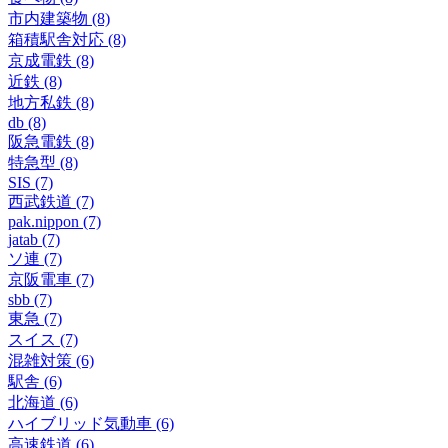
市内建築物 (8)
箱積駅舎対応 (8)
京成電鉄 (8)
近鉄 (8)
地方私鉄 (8)
db (8)
阪急電鉄 (8)
特急型 (8)
SIS (7)
西武鉄道 (7)
pak.nippon (7)
jatab (7)
ソ連 (7)
京阪電車 (7)
sbb (7)
東急 (7)
スイス (7)
混雑対策 (6)
駅舎 (6)
北海道 (6)
ハイブリッド気動車 (6)
高速鉄道 (6)