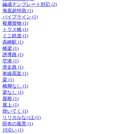
編成テンプレート対応 (2)
海底超特急 (1)
パイプライン (1)
複層貨物 (1)
トラス橋 (1)
ミニ鉄道 (1)
高崎駅 (1)
橋梁 (1)
誘導路 (1)
空港 (1)
滑走路 (1)
単線高架 (1)
梁 (1)
橋脚なし (1)
梁なし (1)
屋根 (1)
屋上 (1)
焼いてく (1)
リリカルな○は (1)
田舎の風景 (1)
川沿い (1)