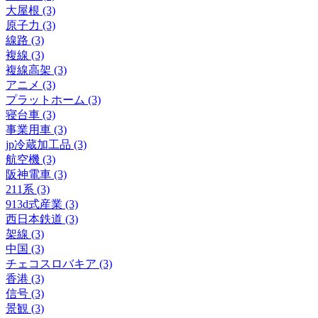
大屋根 (3)
原子力 (3)
線路 (3)
複線 (3)
複線高架 (3)
アニメ (3)
プラットホーム (3)
寝台車 (3)
事業用車 (3)
jp冷蔵加工品 (3)
航空機 (3)
阪神電車 (3)
211系 (3)
913d式産業 (3)
西日本鉄道 (3)
架線 (3)
中国 (3)
チェコスロバキア (3)
香港 (3)
信号 (3)
景観 (3)