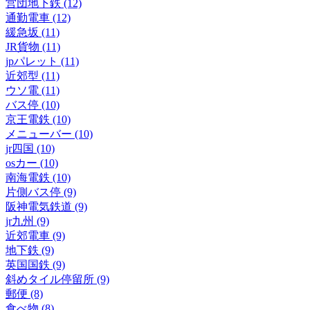
営団地下鉄 (12)
通勤電車 (12)
緩急坂 (11)
JR貨物 (11)
jpパレット (11)
近郊型 (11)
ウソ電 (11)
バス停 (10)
京王電鉄 (10)
メニューバー (10)
jr四国 (10)
osカー (10)
南海電鉄 (10)
片側バス停 (9)
阪神電気鉄道 (9)
jr九州 (9)
近郊電車 (9)
地下鉄 (9)
英国国鉄 (9)
斜めタイル停留所 (9)
郵便 (8)
食べ物 (8)