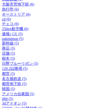
大阪市営地下鉄 (6)
急行型 (6)
オーストリア (6)
cd (6)
チェコ (6)
256px航空機 (6)
連接バス (5)
paknippon (5)
新幹線 (5)
商店 (5)
店舗 (5)
樹木 (5)
日野ブルーリボン (5)
120.2以降用 (5)
都営 (5)
名古屋鉄道 (5)
都営地下鉄 (5)
韓国 (5)
アメリカ合衆国 (5)
öbb (5)
3dアドオン (5)