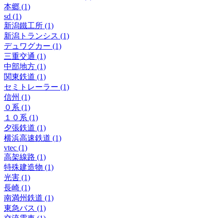
本郷 (1)
sd (1)
新潟鐵工所 (1)
新潟トランシス (1)
デュワグカー (1)
三重交通 (1)
中部地方 (1)
関東鉄道 (1)
セミトレーラー (1)
信州 (1)
０系 (1)
１０系 (1)
夕張鉄道 (1)
横浜高速鉄道 (1)
vtec (1)
高架線路 (1)
特殊建造物 (1)
光害 (1)
長崎 (1)
南満州鉄道 (1)
東急バス (1)