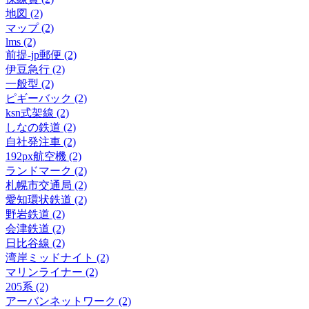
地図 (2)
マップ (2)
lms (2)
前提-jp郵便 (2)
伊豆急行 (2)
一般型 (2)
ピギーバック (2)
ksn式架線 (2)
しなの鉄道 (2)
自社発注車 (2)
192px航空機 (2)
ランドマーク (2)
札幌市交通局 (2)
愛知環状鉄道 (2)
野岩鉄道 (2)
会津鉄道 (2)
日比谷線 (2)
湾岸ミッドナイト (2)
マリンライナー (2)
205系 (2)
アーバンネットワーク (2)