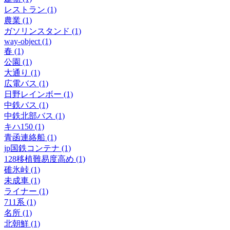
レストラン (1)
農業 (1)
ガソリンスタンド (1)
way-object (1)
春 (1)
公園 (1)
大通り (1)
広電バス (1)
日野レインボー (1)
中鉄バス (1)
中鉄北部バス (1)
キハ150 (1)
青函連絡船 (1)
jp国鉄コンテナ (1)
128移植難易度高め (1)
碓氷峠 (1)
未成車 (1)
ライナー (1)
711系 (1)
名所 (1)
北朝鮮 (1)