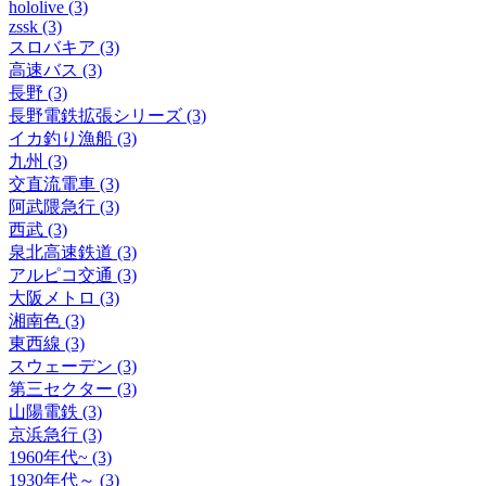
hololive (3)
zssk (3)
スロバキア (3)
高速バス (3)
長野 (3)
長野電鉄拡張シリーズ (3)
イカ釣り漁船 (3)
九州 (3)
交直流電車 (3)
阿武隈急行 (3)
西武 (3)
泉北高速鉄道 (3)
アルピコ交通 (3)
大阪メトロ (3)
湘南色 (3)
東西線 (3)
スウェーデン (3)
第三セクター (3)
山陽電鉄 (3)
京浜急行 (3)
1960年代~ (3)
1930年代～ (3)