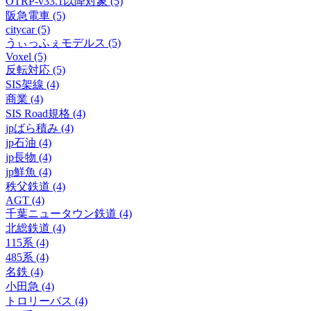
OTRP-v33.1以降対象 (5)
阪急電車 (5)
citycar (5)
うぃっふぇモデルス (5)
Voxel (5)
反転対応 (5)
SIS架線 (4)
商業 (4)
SIS Road規格 (4)
jpばら積み (4)
jp石油 (4)
jp長物 (4)
jp鮮魚 (4)
秩父鉄道 (4)
AGT (4)
千葉ニュータウン鉄道 (4)
北総鉄道 (4)
115系 (4)
485系 (4)
名鉄 (4)
小田急 (4)
トロリーバス (4)