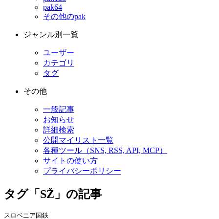
pak64
その他のpak
ジャンル別一覧
ユーザー
カテゴリ
タグ
その他
一般記事
お知らせ
詳細検索
公開マイリスト一覧
各種ツール（SNS, RSS, API, MCP）
サイトの使い方
プライバシーポリシー
タグ「SŽ」の記事
スロベニア国鉄