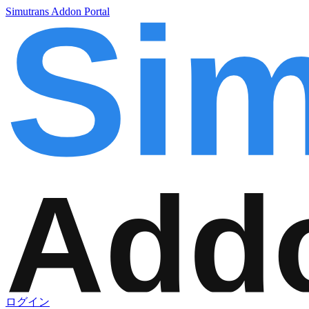
Simutrans Addon Portal
ログイン