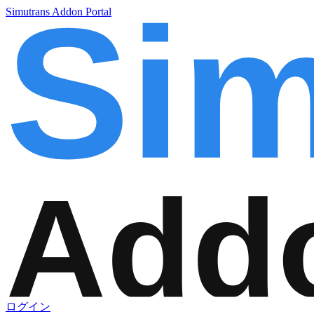
Simutrans Addon Portal
ログイン