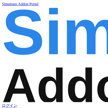
Simutrans Addon Portal
ログイン