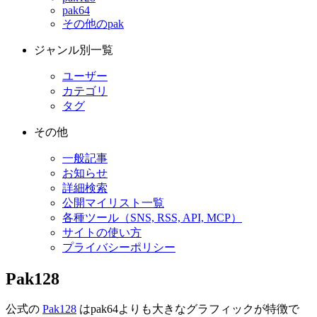
pak64
その他のpak
ジャンル別一覧
ユーザー
カテゴリ
タグ
その他
一般記事
お知らせ
詳細検索
公開マイリスト一覧
各種ツール（SNS, RSS, API, MCP）
サイトの使い方
プライバシーポリシー
Pak128
公式の
Pak128
はpak64よりも大きなグラフィックが特徴で