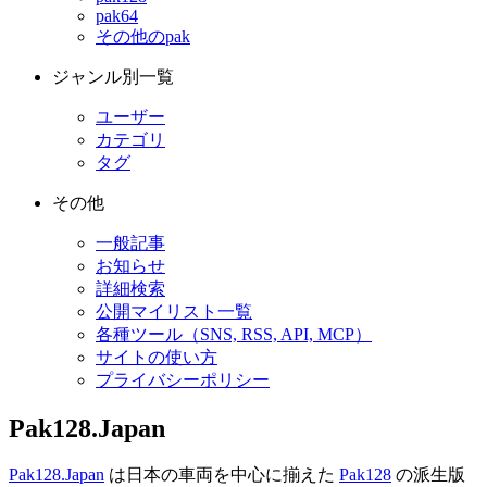
pak64
その他のpak
ジャンル別一覧
ユーザー
カテゴリ
タグ
その他
一般記事
お知らせ
詳細検索
公開マイリスト一覧
各種ツール（SNS, RSS, API, MCP）
サイトの使い方
プライバシーポリシー
Pak128.Japan
Pak128.Japan
は日本の車両を中心に揃えた
Pak128
の派生版