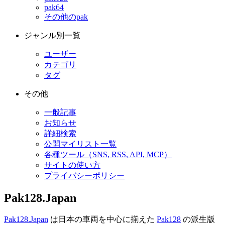
pak64
その他のpak
ジャンル別一覧
ユーザー
カテゴリ
タグ
その他
一般記事
お知らせ
詳細検索
公開マイリスト一覧
各種ツール（SNS, RSS, API, MCP）
サイトの使い方
プライバシーポリシー
Pak128.Japan
Pak128.Japan
は日本の車両を中心に揃えた
Pak128
の派生版