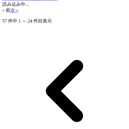
読み込み中...
« 前
次 »
57
件中
1
～
24
件目表示