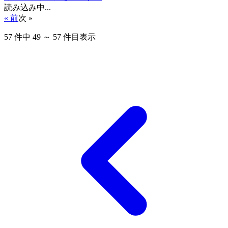
読み込み中...
« 前
次 »
57
件中
49
～
57
件目表示