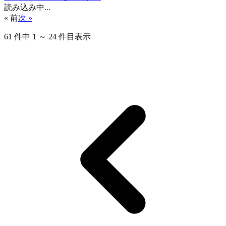
読み込み中...
« 前
次 »
61
件中
1
～
24
件目表示