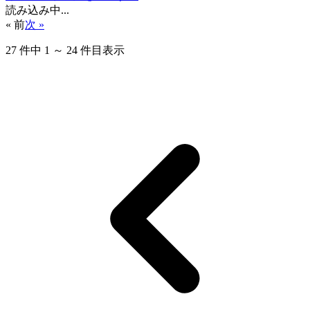
読み込み中...
« 前
次 »
27
件中
1
～
24
件目表示