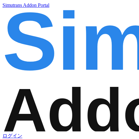
Simutrans Addon Portal
ログイン