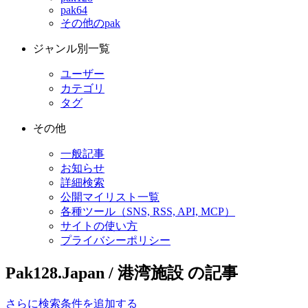
pak64
その他のpak
ジャンル別一覧
ユーザー
カテゴリ
タグ
その他
一般記事
お知らせ
詳細検索
公開マイリスト一覧
各種ツール（SNS, RSS, API, MCP）
サイトの使い方
プライバシーポリシー
Pak128.Japan / 港湾施設 の記事
さらに検索条件を追加する