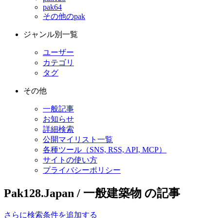
pak64
その他のpak
ジャンル別一覧
ユーザー
カテゴリ
タグ
その他
一般記事
お知らせ
詳細検索
公開マイリスト一覧
各種ツール（SNS, RSS, API, MCP）
サイトの使い方
プライバシーポリシー
Pak128.Japan / 一般建築物 の記事
さらに検索条件を追加する