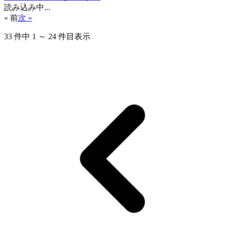
読み込み中...
« 前
次 »
33
件中
1
～
24
件目表示