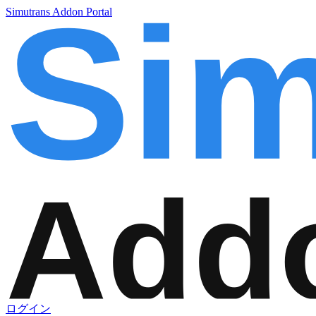
Simutrans Addon Portal
ログイン