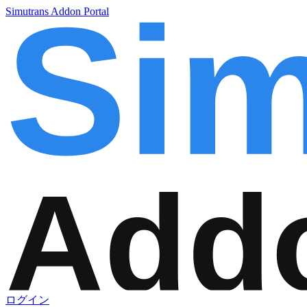
Simutrans Addon Portal
ログイン