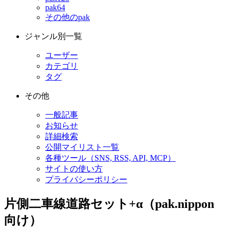
pak64
その他のpak
ジャンル別一覧
ユーザー
カテゴリ
タグ
その他
一般記事
お知らせ
詳細検索
公開マイリスト一覧
各種ツール（SNS, RSS, API, MCP）
サイトの使い方
プライバシーポリシー
片側二車線道路セット+α（pak.nippon
向け）