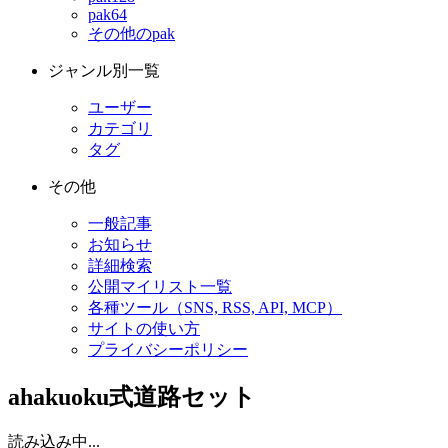
pak64
その他のpak
ジャンル別一覧
ユーザー
カテゴリ
タグ
その他
一般記事
お知らせ
詳細検索
公開マイリスト一覧
各種ツール（SNS, RSS, API, MCP）
サイトの使い方
プライバシーポリシー
ahakuoku式道路セット
読み込み中...