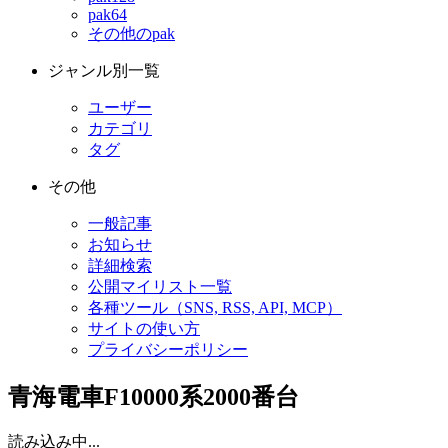
pak64
その他のpak
ジャンル別一覧
ユーザー
カテゴリ
タグ
その他
一般記事
お知らせ
詳細検索
公開マイリスト一覧
各種ツール（SNS, RSS, API, MCP）
サイトの使い方
プライバシーポリシー
青海電車F10000系2000番台
読み込み中...