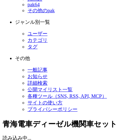
pak64
その他のpak
ジャンル別一覧
ユーザー
カテゴリ
タグ
その他
一般記事
お知らせ
詳細検索
公開マイリスト一覧
各種ツール（SNS, RSS, API, MCP）
サイトの使い方
プライバシーポリシー
青海電車ディーゼル機関車セット
読み込み中...