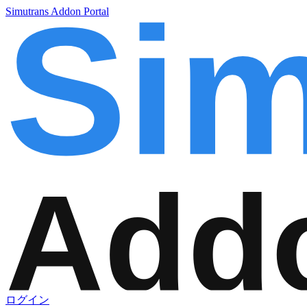
Simutrans Addon Portal
ログイン