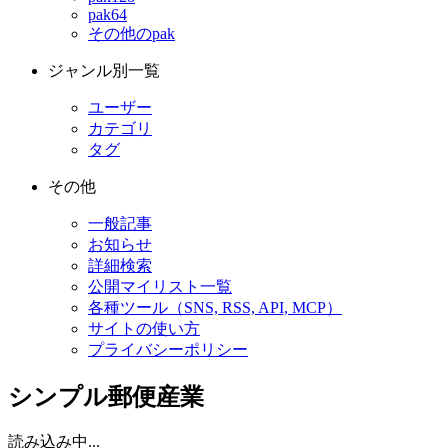
pak64
その他のpak
ジャンル別一覧
ユーザー
カテゴリ
タグ
その他
一般記事
お知らせ
詳細検索
公開マイリスト一覧
各種ツール（SNS, RSS, API, MCP）
サイトの使い方
プライバシーポリシー
シンプル郵便産業
読み込み中...