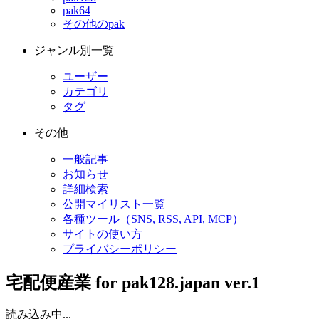
pak64
その他のpak
ジャンル別一覧
ユーザー
カテゴリ
タグ
その他
一般記事
お知らせ
詳細検索
公開マイリスト一覧
各種ツール（SNS, RSS, API, MCP）
サイトの使い方
プライバシーポリシー
宅配便産業 for pak128.japan ver.1
読み込み中...