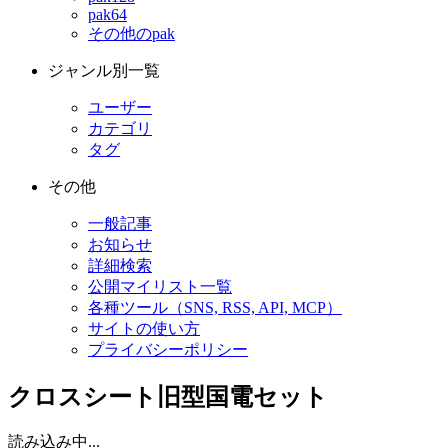
pak64
その他のpak
ジャンル別一覧
ユーザー
カテゴリ
タグ
その他
一般記事
お知らせ
詳細検索
公開マイリスト一覧
各種ツール（SNS, RSS, API, MCP）
サイトの使い方
プライバシーポリシー
クロスシート旧型国電セット
読み込み中...