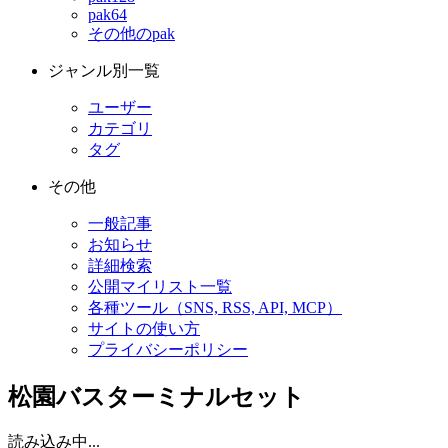
pak64
その他のpak
ジャンル別一覧
ユーザー
カテゴリ
タグ
その他
一般記事
お知らせ
詳細検索
公開マイリスト一覧
各種ツール（SNS, RSS, API, MCP）
サイトの使い方
プライバシーポリシー
松園バスターミナルセット
読み込み中...