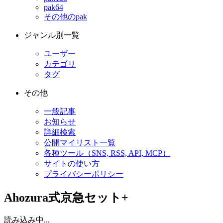
pak64
その他のpak
ジャンル別一覧
ユーザー
カテゴリ
タグ
その他
一般記事
お知らせ
詳細検索
公開マイリスト一覧
各種ツール（SNS, RSS, API, MCP）
サイトの使い方
プライバシーポリシー
Ahozura式京急セット+
読み込み中...