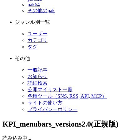
pak64
その他のpak
ジャンル別一覧
ユーザー
カテゴリ
タグ
その他
一般記事
お知らせ
詳細検索
公開マイリスト一覧
各種ツール（SNS, RSS, API, MCP）
サイトの使い方
プライバシーポリシー
KPI_menubars_versions2.0(正規版)
読み込み中...