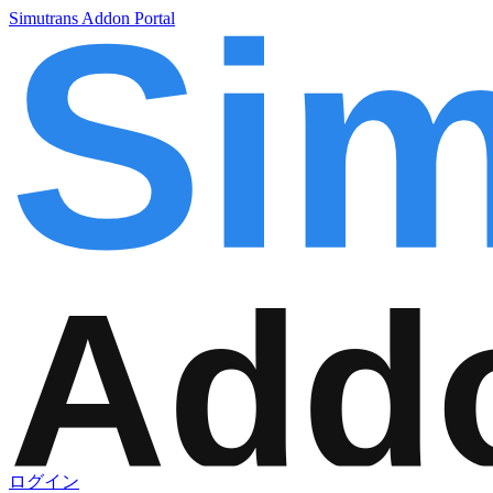
Simutrans Addon Portal
ログイン