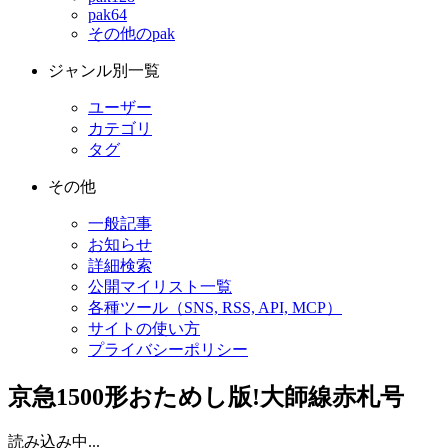
pak64
その他のpak
ジャンル別一覧
ユーザー
カテゴリ
タグ
その他
一般記事
お知らせ
詳細検索
公開マイリスト一覧
各種ツール（SNS, RSS, API, MCP）
サイトの使い方
プライバシーポリシー
京急1500形おためし版!大師線赤札号
読み込み中...