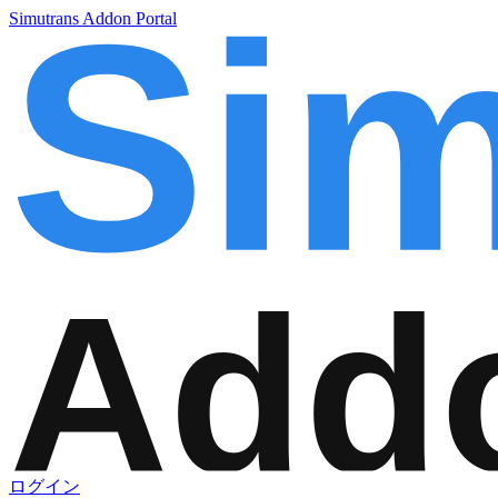
Simutrans Addon Portal
ログイン