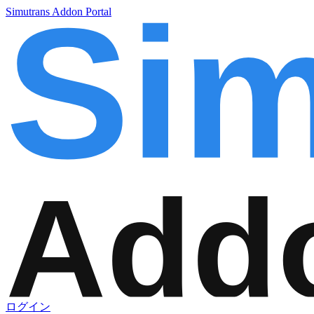
Simutrans Addon Portal
ログイン