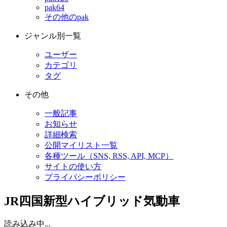
pak64
その他のpak
ジャンル別一覧
ユーザー
カテゴリ
タグ
その他
一般記事
お知らせ
詳細検索
公開マイリスト一覧
各種ツール（SNS, RSS, API, MCP）
サイトの使い方
プライバシーポリシー
JR四国新型ハイブリッド気動車
読み込み中...