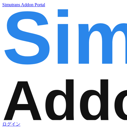
Simutrans Addon Portal
ログイン