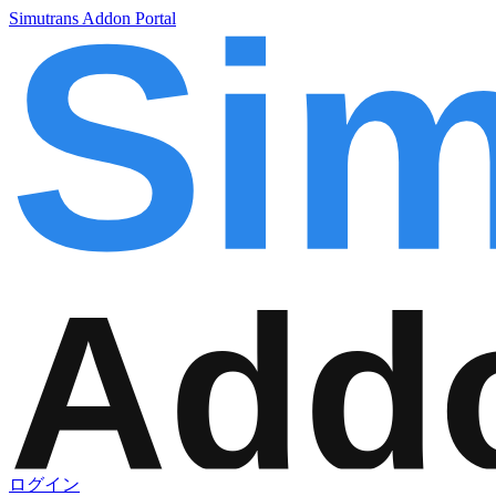
Simutrans Addon Portal
ログイン