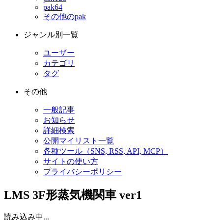
pak64
その他のpak
ジャンル別一覧
ユーザー
カテゴリ
タグ
その他
一般記事
お知らせ
詳細検索
公開マイリスト一覧
各種ツール（SNS, RSS, API, MCP）
サイトの使い方
プライバシーポリシー
LMS 3F形蒸気機関車 ver1
読み込み中...