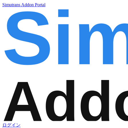
Simutrans Addon Portal
ログイン