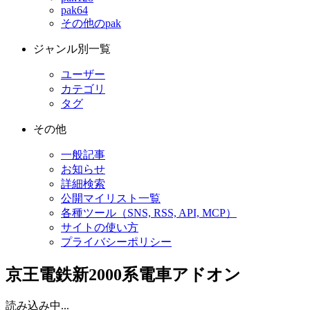
pak64
その他のpak
ジャンル別一覧
ユーザー
カテゴリ
タグ
その他
一般記事
お知らせ
詳細検索
公開マイリスト一覧
各種ツール（SNS, RSS, API, MCP）
サイトの使い方
プライバシーポリシー
京王電鉄新2000系電車アドオン
読み込み中...