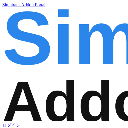
Simutrans Addon Portal
ログイン