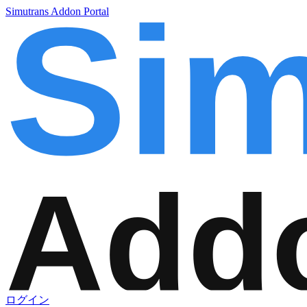
Simutrans Addon Portal
ログイン