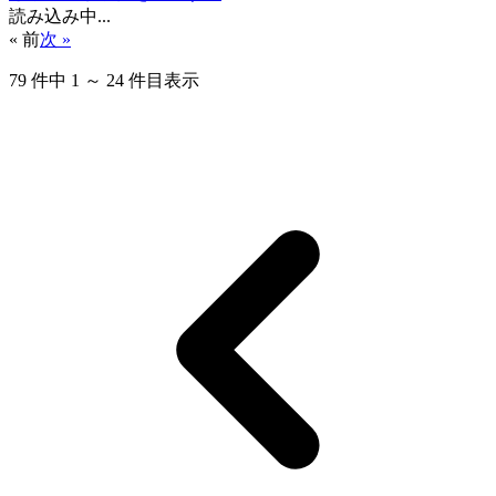
読み込み中...
« 前
次 »
79
件中
1
～
24
件目表示