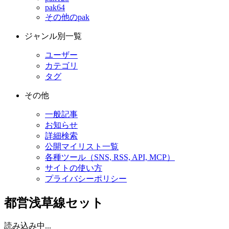
pak64
その他のpak
ジャンル別一覧
ユーザー
カテゴリ
タグ
その他
一般記事
お知らせ
詳細検索
公開マイリスト一覧
各種ツール（SNS, RSS, API, MCP）
サイトの使い方
プライバシーポリシー
都営浅草線セット
読み込み中...