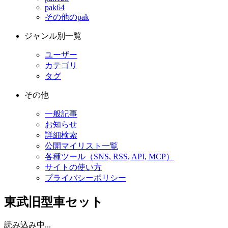
pak64
その他のpak
ジャンル別一覧
ユーザー
カテゴリ
タグ
その他
一般記事
お知らせ
詳細検索
公開マイリスト一覧
各種ツール（SNS, RSS, API, MCP）
サイトの使い方
プライバシーポリシー
東武旧型車セット
読み込み中...