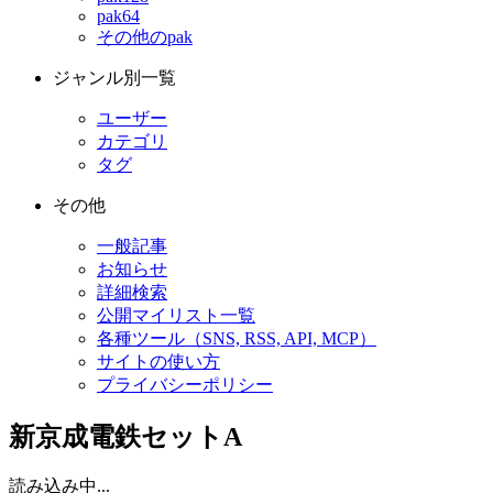
pak64
その他のpak
ジャンル別一覧
ユーザー
カテゴリ
タグ
その他
一般記事
お知らせ
詳細検索
公開マイリスト一覧
各種ツール（SNS, RSS, API, MCP）
サイトの使い方
プライバシーポリシー
新京成電鉄セットA
読み込み中...