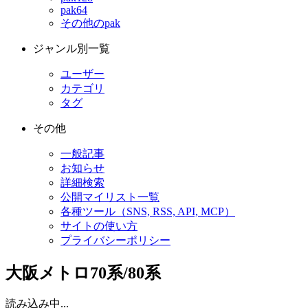
pak64
その他のpak
ジャンル別一覧
ユーザー
カテゴリ
タグ
その他
一般記事
お知らせ
詳細検索
公開マイリスト一覧
各種ツール（SNS, RSS, API, MCP）
サイトの使い方
プライバシーポリシー
大阪メトロ70系/80系
読み込み中...