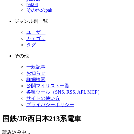
pak64
その他のpak
ジャンル別一覧
ユーザー
カテゴリ
タグ
その他
一般記事
お知らせ
詳細検索
公開マイリスト一覧
各種ツール（SNS, RSS, API, MCP）
サイトの使い方
プライバシーポリシー
国鉄/JR西日本213系電車
読み込み中...