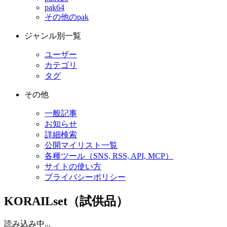
pak64
その他のpak
ジャンル別一覧
ユーザー
カテゴリ
タグ
その他
一般記事
お知らせ
詳細検索
公開マイリスト一覧
各種ツール（SNS, RSS, API, MCP）
サイトの使い方
プライバシーポリシー
KORAILset（試供品）
読み込み中...