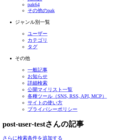
pak64
その他のpak
ジャンル別一覧
ユーザー
カテゴリ
タグ
その他
一般記事
お知らせ
詳細検索
公開マイリスト一覧
各種ツール（SNS, RSS, API, MCP）
サイトの使い方
プライバシーポリシー
post-user-testさんの記事
さらに検索条件を追加する