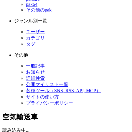
pak64
その他のpak
ジャンル別一覧
ユーザー
カテゴリ
タグ
その他
一般記事
お知らせ
詳細検索
公開マイリスト一覧
各種ツール（SNS, RSS, API, MCP）
サイトの使い方
プライバシーポリシー
空気輸送車
読み込み中...