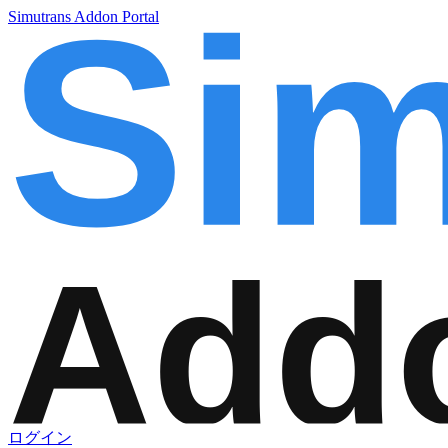
Simutrans Addon Portal
ログイン